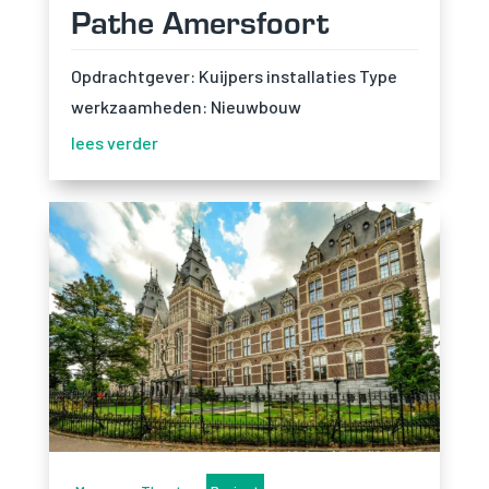
Pathe Amersfoort
Opdrachtgever: Kuijpers installaties Type
werkzaamheden: Nieuwbouw
lees verder
Noodzakelijk
Noodzakelijke cookies
zijn essentieel om de
website goed te laten
functioneren. Deze
categorie bevat
alleen cookies die