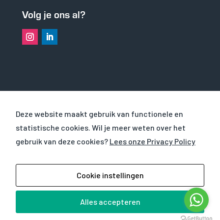
Volg je ons al?
OVER VHS
Deze website maakt gebruik van functionele en
statistische cookies. Wil je meer weten over het
CURSUSSEN
gebruik van deze cookies?
Lees onze Privacy Policy
WERKEN EN LEREN BIJ
© 2025
VHS Verhuur BV
|
Privacyverklaring
|
Cookie instellingen
Verhuurvoorwaarden
| Website door
Mind your
own business
Alles accepteren