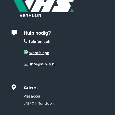
terwijl je onze site
bezoekt, vergroot
je de kans op het
zien van
gepersonaliseerde
inhoud en
Hulp nodig?

aanbiedingen.
telefonisch
what’s app
✉️
info@v-h-s.nl
Adres

Vlasakker 11
3417 XT Montfoort