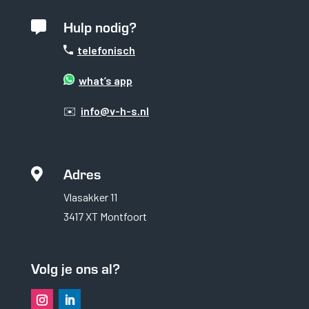
Hulp nodig?

telefonisch
what’s app
✉️
info@v-h-s.nl
Adres

Vlasakker 11
3417 XT Montfoort
Volg je ons al?