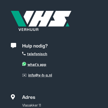
Hulp nodig?

telefonisch
what’s app
✉️
info@v-h-s.nl
Adres

Vlasakker 11