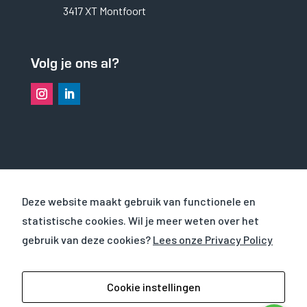
3417 XT Montfoort
Volg je ons al?
OVER VHS
Deze website maakt gebruik van functionele en
statistische cookies. Wil je meer weten over het
CURSUSSEN
gebruik van deze cookies?
Lees onze Privacy Policy
WERKEN EN LEREN BIJ
© 2025
VHS Verhuur BV
|
Privacyverklaring
|
Cookie instellingen
Verhuurvoorwaarden
| Website door
Mind your