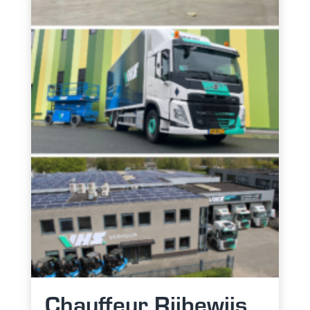
terwijl je onze site
bezoekt, vergroot
je de kans op het
zien van
gepersonaliseerde
inhoud en
aanbiedingen.
Chauffeur Rijbewijs