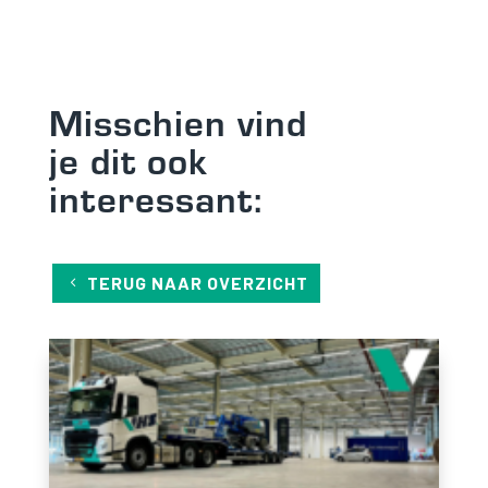
Ervaring
Om onze
website zo
goed mogelijk
Misschien vind
te laten
functioneren
je dit ook
tijdens jou
bezoek. Als je
interessant:
deze cookies
weigert, zal
een deel van
de
functionaliteit
TERUG NAAR OVERZICHT
van de
website
verdwijnen.
Marketing
Door jouw
interesses en
gedrag te delen