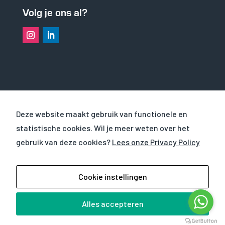
Volg je ons al?
OVER VHS
Deze website maakt gebruik van functionele en
statistische cookies. Wil je meer weten over het
CURSUSSEN
gebruik van deze cookies?
Lees onze Privacy Policy
WERKEN EN LEREN BIJ
© 2025
VHS Verhuur BV
|
Privacyverklaring
|
Cookie instellingen
Verhuurvoorwaarden
| Website door
Mind your
own business
Alles accepteren