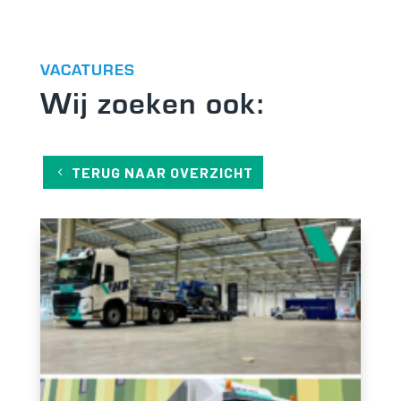
VACATURES
Wij zoeken ook:
TERUG NAAR OVERZICHT
Noodzakelijk
Noodzakelijke cookies
zijn essentieel om de
website goed te laten
functioneren. Deze
categorie bevat
alleen cookies die