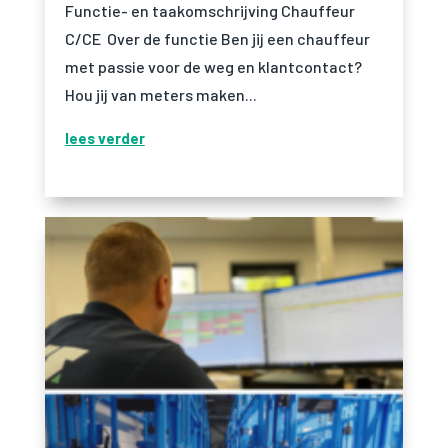
Functie- en taakomschrijving Chauffeur
Ervaring
C/CE Over de functie Ben jij een chauffeur
Om onze
met passie voor de weg en klantcontact?
website zo
goed mogelijk
Hou jij van meters maken...
te laten
functioneren
lees verder
tijdens jou
bezoek. Als je
deze cookies
weigert, zal
een deel van
de
functionaliteit
van de
website
verdwijnen.
Marketing
Door jouw
interesses en
gedrag te delen