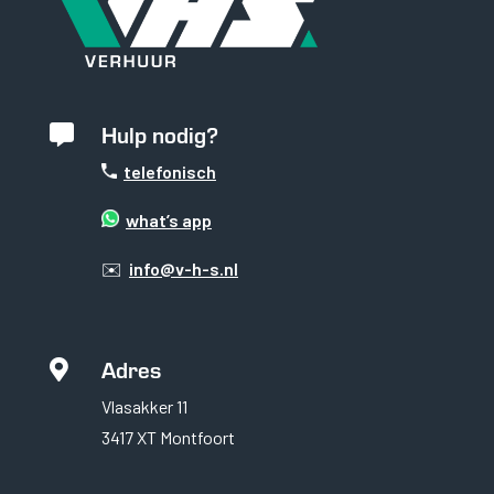
Hulp nodig?

telefonisch
what’s app
✉️
info@v-h-s.nl
Adres

Vlasakker 11
3417 XT Montfoort