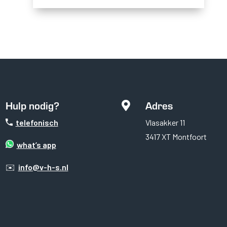
Hulp nodig?
Adres

telefonisch
Vlasakker 11
3417 XT Montfoort
what’s app
✉️
info@v-h-s.nl