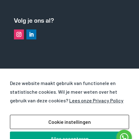
zorgen voor
basisfunctionaliteiten
en
beveiligingsfuncties
Volg je ons al?
van de website. Deze
cookies slaan geen
persoonlijke
informatie op.
Statistieken
Om de
functionaliteit
OVER VHS
en structuur
Deze website maakt gebruik van functionele en
van de
statistische cookies. Wil je meer weten over het
CURSUSSEN
website te
kunnen
gebruik van deze cookies?
Lees onze Privacy Policy
verbeteren op
WERKEN EN LEREN BIJ
basis van hoe
de website
© 2025
VHS Verhuur BV
|
Privacyverklaring
|
Cookie instellingen
wordt
gebruikt.
Verhuurvoorwaarden
| Website door
Mind your
own business
Alles accepteren