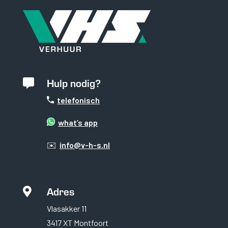
Hulp nodig?

telefonisch
what’s app
✉️
info@v-h-s.nl
Noodzakelijk
Noodzakelijke cookies
zijn essentieel om de
Adres
website goed te laten

functioneren. Deze
Vlasakker 11
categorie bevat
alleen cookies die
3417 XT Montfoort