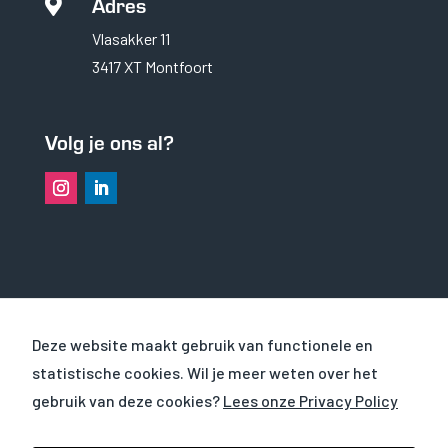
Adres
zorgen voor

basisfunctionaliteiten
Vlasakker 11
en
beveiligingsfuncties
3417 XT Montfoort
van de website. Deze
cookies slaan geen
persoonlijke
informatie op.
Volg je ons al?
Statistieken
Om de
functionaliteit
en structuur
van de
website te
kunnen
OVER VHS
verbeteren op
Deze website maakt gebruik van functionele en
basis van hoe
statistische cookies. Wil je meer weten over het
de website
CURSUSSEN
wordt
gebruik van deze cookies?
Lees onze Privacy Policy
gebruikt.
WERKEN EN LEREN BIJ