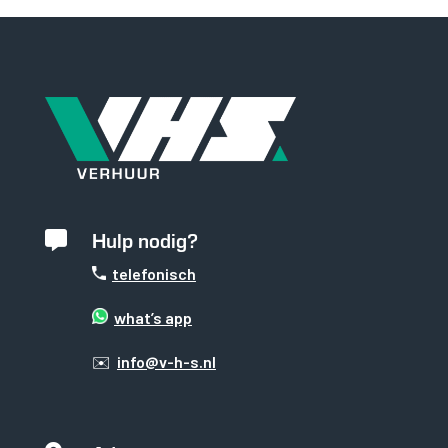
Hulp nodig?

telefonisch
Noodzakelijk
what’s app
Noodzakelijke cookies
zijn essentieel om de
✉️
info@v-h-s.nl
website goed te laten
functioneren. Deze
categorie bevat
alleen cookies die